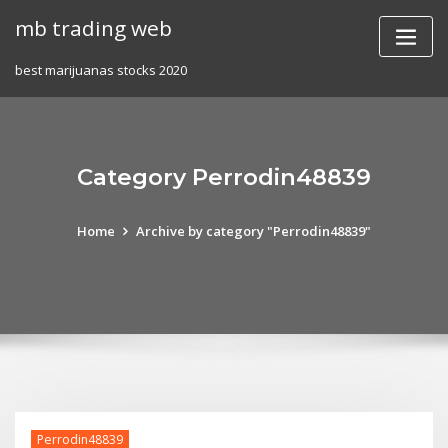
Skip
mb trading web
to
content
best marijuanas stocks 2020
Category Perrodin48839
Home
Archive by category "Perrodin48839"
Perrodin48839